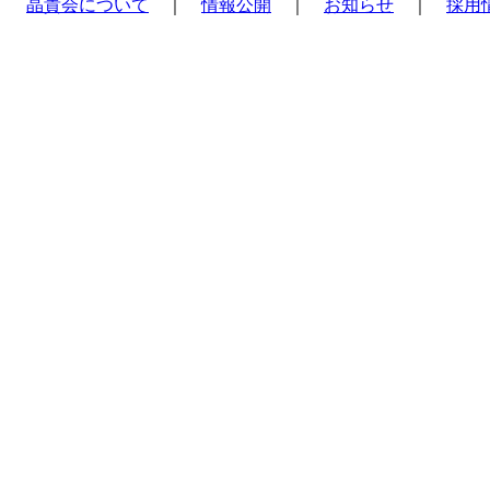
晶貴会について
｜
情報公開
｜
お知らせ
｜
採用